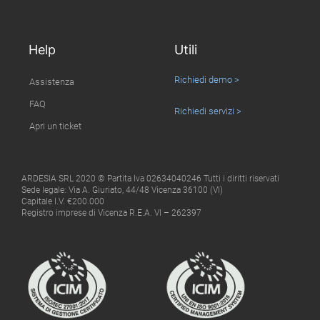
Help
Utili
Richiedi demo >
Assistenza
FAQ
Richiedi servizi >
Apri un ticket
ARDESIA SRL 2020 © Partita Iva 02634040246 Tutti i diritti riservati
Sede legale: Via A. Giuriato, 44/48 Vicenza 36100 (VI)
Capitale I.V. €200.000
Registro imprese di Vicenza R.E.A. VI – 262397