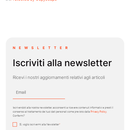
NEWSLETTER
Iscriviti alla newsletter
Ricevi i nostri aggiornamenti relativi agli articoli
Iscrivendoti alla nostra newsletter, acconsenti a ricevere contenuti informativi e presti il
consenso al trattamento dei tuoi dati personali come previsto dalla
Privacy Policy
.
Confermi?
Sì, voglio iscrivermi alla Newsletter
*