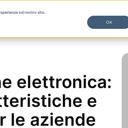
esperienza sul nostro sito.
OK
Chi siamo
Cosa facciamo
Chi ci ha scelto
e elettronica:
tteristiche e
r le aziende