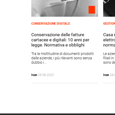
CONSERVAZIONE DIGITALE
GESTIO
Conservazione delle fatture
Casa 
cartacee e digitali: 10 anni per
elett
legge. Normativa e obblighi
norma
Tra la moltitudine di documenti prodotti
Le azie
dalle aziende, i più rilevanti sono senza
filiali 
dubbio i...
sono del
Ivan
29.08.2022
Ivan
28.