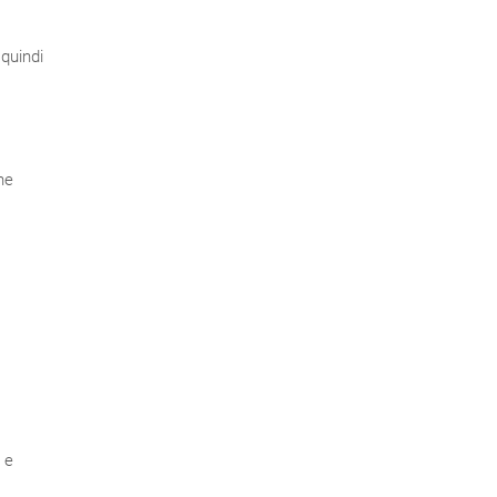
 quindi
one
 e