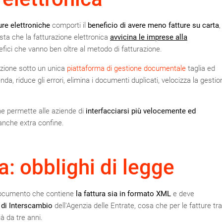
ure elettroniche
comporti il
beneficio di avere meno fatture su carta
,
sta che la fatturazione elettronica
avvicina le imprese alla
efici che vanno ben oltre al metodo di fatturazione.
azione sotto un unica
piattaforma di gestione documentale
taglia ed
ienda, riduce gli errori, elimina i documenti duplicati, velocizza la gesti
he permette alle aziende di
interfacciarsi più velocemente ed
anche extra confine.
a: obblighi di legge
documento che contiene
la fattura sia in formato XML
e deve
 di Interscambio
dell'Agenzia delle Entrate, cosa che per le fatture tra
à da tre anni.