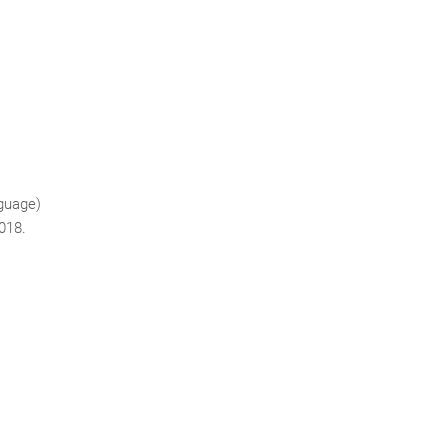
guage)
018.