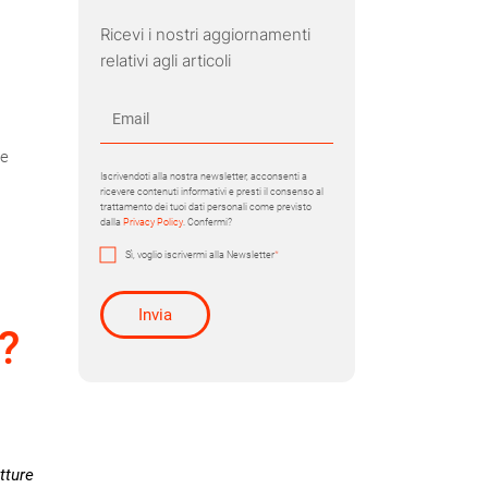
Ricevi i nostri aggiornamenti
relativi agli articoli
le
Iscrivendoti alla nostra newsletter, acconsenti a
ricevere contenuti informativi e presti il consenso al
trattamento dei tuoi dati personali come previsto
dalla
Privacy Policy
. Confermi?
Sì, voglio iscrivermi alla Newsletter
*
?
tture