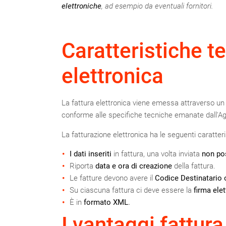
elettroniche
, ad esempio da eventuali fornitori.
Caratteristiche te
elettronica
La fattura elettronica viene emessa attraverso un 
conforme alle specifiche tecniche emanate dall'Age
La fatturazione elettronica ha le seguenti caratteri
I dati inseriti
in fattura, una volta inviata
non po
Riporta
data e ora di creazione
della fattura.
Le fatture devono avere il
Codice Destinatario o
Su ciascuna fattura ci deve essere la
firma ele
È in
formato XML
.
I vantaggi fattura