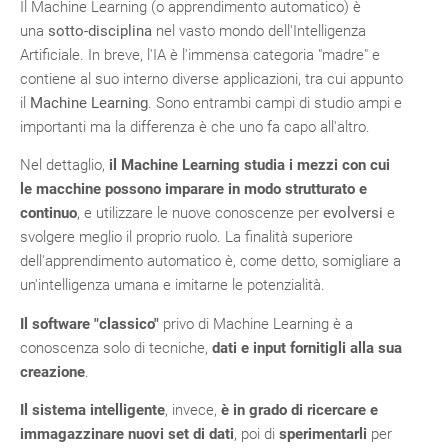
Il Machine Learning (o apprendimento automatico) è
una
sotto-disciplina
nel vasto mondo dell'Intelligenza
Artificiale. In breve, l'IA è l'immensa categoria "madre" e
contiene al suo interno diverse applicazioni, tra cui appunto
il
Machine Learning
. Sono entrambi campi di studio ampi e
importanti ma la differenza è che uno fa capo all'altro.
Nel dettaglio,
il Machine Learning studia i
mezzi con cui
le macchine possono imparare in modo strutturato e
continuo
, e utilizzare le nuove conoscenze per
evolversi
e
svolgere meglio il proprio ruolo. La finalità superiore
dell'apprendimento automatico è, come detto, somigliare a
un'intelligenza umana e imitarne le potenzialità.
Il software "classico"
privo di Machine Learning è a
conoscenza solo di tecniche,
dati e input fornitigli alla sua
creazione
.
Il sistema intelligente
, invece,
è in grado di
ricercare e
immagazzinare
nuovi set di dati
, poi di
sperimentarli
per