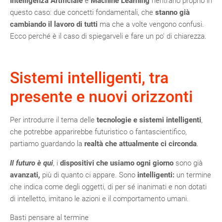
Intelligenza Artificiale
e
Machine Learning
rientrano proprio in
questo caso: due concetti fondamentali, che
stanno già
cambiando
il lavoro di tutti
ma che a volte vengono confusi.
Ecco perché è il caso di spiegarveli e fare un po' di chiarezza.
Sistemi intelligenti, tra
presente e nuovi orizzonti
Per introdurre il tema delle
tecnologie e sistemi intelligenti
,
che potrebbe apparirebbe futuristico o fantascientifico,
partiamo guardando la
realtà
che attualmente ci circonda
.
Il futuro è qui
, i
dispositivi che usiamo ogni giorno
sono già
avanzati,
più di quanto ci appare. Sono
intelligenti:
un termine
che indica come degli oggetti, di per sé inanimati e non dotati
di intelletto, imitano le azioni e il comportamento umani.
Basti pensare al termine