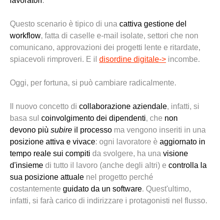
lavoratori
.
Q
uesto scenario è tipico di una
cattiva gestione del
workflow
, fatta di caselle e-mail isolate, settori che non
comunicano, approvazioni
dei progetti lente e ritardate,
spiacevoli rimproveri.
E il
disordine digitale->
incombe.
Ogg
i, per fortuna,
si
può cambiare radicalmente
.
Il nuovo concetto di
collaborazione aziendale
,
infatti,
si
basa sul
coinvolgimento
dei dipendenti
, che
non
devono
più
subire
il processo
ma vengono
inseriti in una
posizione
attiva
e
vivace
: ogni lavoratore è
aggiornato
in
tempo reale sui compiti
da svolgere, ha una
visione
d'insieme
di tutto il
lavoro
(anche degli altri)
e
controlla la
sua
posizione
attuale
nel progetto perché
costantemente
guidato da un software
. Quest'ultimo,
infatti, si farà carico di indirizzare i protagonisti nel flusso.