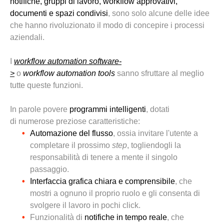
notifiche, gruppi di lavoro
, workflow approvativi,
documenti
e spazi
condivisi
,
sono solo alcune delle idee
che hanno rivoluzionato il modo di concepire i processi
aziendali.
I
workflow
automation
software-
>
o
workflow
automation
tools
sanno
sfruttare al meglio
tutte queste funzioni.
In parole povere
programmi intelligenti
, dotati
di
numerose preziose caratteristiche:
Automazione del flusso
, ossia invitare l'utente a
completare il prossimo
step
, togliendogli la
responsabilità di tenere a mente
il
singolo
passaggio.
Interfaccia grafica
chiara
e
comprensibile
, che
mostri a ognuno il proprio ruolo
e gli consenta di
svolgere il lavoro in pochi click.
Funzionalità
di
notifiche
in
tempo reale
, che